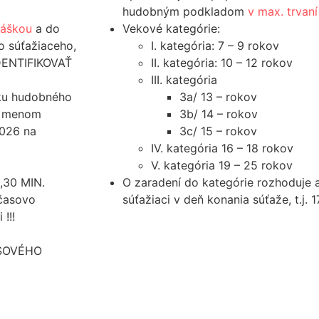
hudobným podkladom
v max. trvaní
hláškou
a do
Vekové kategórie:
o súťažiaceho,
I. kategória: 7 – 9 rokov
IDENTIFIKOVAŤ
II. kategória: 10 – 12 rokov
III. kategória
vku hudobného
3a/ 13 – rokov
 menom
3b/ 14 – rokov
2026 na
3c/ 15 – rokov
IV. kategória 16 – 18 rokov
V. kategória 19 – 25 rokov
,30 MIN.
O zaradení do kategórie rozhoduje 
 časovo
súťažiaci v deň konania súťaže, t.j. 1
!!!
ASOVÉHO