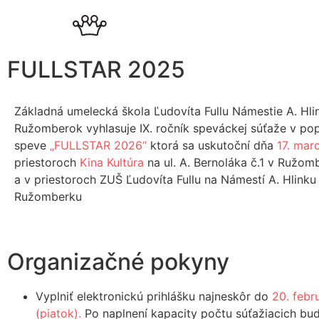
FULLSTAR 2025
Základná umelecká škola Ľudovíta Fullu Námestie A. Hlin
Ružomberok vyhlasuje IX. ročník speváckej súťaže v po
speve
„FULLSTAR 2026“
ktorá sa uskutoční dňa
17. mar
priestoroch
Kina Kultúra
na ul. A. Bernoláka č.1 v Ružom
a v priestoroch ZUŠ Ľudovíta Fullu na Námestí A. Hlinku
Ružomberku
Organizačné pokyny
Vyplniť elektronickú prihlášku najneskôr do
20. febr
(piatok).
Po naplnení kapacity počtu súťažiacich bu