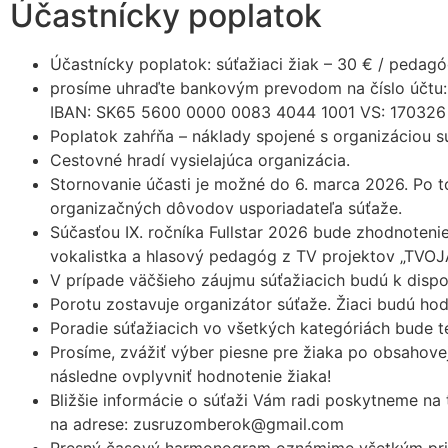
Účastnícky poplatok
Účastnícky poplatok: súťažiaci žiak – 30 € / pedagó
prosíme uhraďte bankovým prevodom na číslo účtu:
IBAN: SK65 5600 0000 0083 4044 1001 VS: 170326
Poplatok zahŕňa – náklady spojené s organizáciou s
Cestovné hradí vysielajúca organizácia.
Stornovanie účasti je možné do 6. marca 2026. Po t
organizačných dôvodov usporiadateľa súťaže.
Súčasťou IX. ročníka Fullstar 2026 bude zhodnoten
vokalistka a hlasový pedagóg z TV projektov „T
V prípade väčšieho záujmu súťažiacich budú k dispoz
Porotu zostavuje organizátor súťaže. Žiaci budú h
Poradie súťažiacich vo všetkých kategóriách bude t
Prosíme, zvážiť výber piesne pre žiaka po obsahove
následne ovplyvniť hodnotenie žiaka!
Bližšie informácie o súťaži Vám radi poskytneme na
na adrese: zusruzomberok@gmail.com