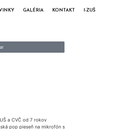
VINKY
GALÉRIA
KONTAKT
I-ZUŠ
ar
 ZUŠ a CVČ od 7 rokov
tská pop pieseň na mikrofón s