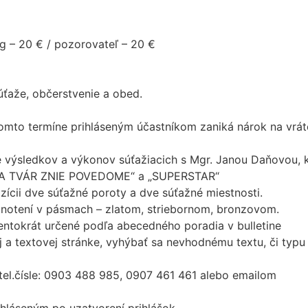
g – 20 € / pozorovateľ – 20 €
úťaže, občerstvenie a obed.
omto termíne prihláseným účastníkom zaniká nárok na vrát
ie výsledkov a výkonov súťažiacich s Mgr. Janou Daňovou, 
VOJA TVÁR ZNIE POVEDOME“ a „SUPERSTAR“
ícii dve súťažné poroty a dve súťažné miestnosti.
odnotení v pásmach – zlatom, striebornom, bronzovom.
entokrát určené podľa abecedného poradia v bulletine
j a textovej stránke, vyhýbať sa nevhodnému textu, či typu
 tel.čísle: 0903 488 985, 0907 461 461 alebo emailom