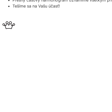
Presný časový harmonogram oznámime všetkým prih
Tešíme sa na Vašu účasť!