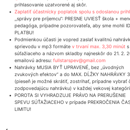
prihlasovanie uzatvorené aj skôr.
Zaplatiť účastnícky poplatok spolu s odoslanou pri
,,správy pre príjemcu“: PRESNE UVIESŤ škola + men
pedagóga, prípadne pozorovateľa, aby sme mohli 
PLATBU!
Podmienkou účasti je vopred zaslať kvalitnú nahrá
sprievodu v mp3 formáte
v trvaní max. 3,30 minút
s
súťažiaceho a názvom skladby najneskôr do 21. 2. 
emailovú adresu:
fullstarspev@gmail.com
Nahrávky MUSIA BYŤ UPRAVENÉ, bez „úvodných
zvukových efektov“ a do MAX. DĹŽKY NAHRÁVKY 3
(pieseň je možné skrátiť, zostrihať, prípadne vybrať
zodpovedajúcu nahrávku) v každej vekovej kategórii 
POROTA SI VYHRADZUJE PRÁVO NA PRERUŠENIE
SPEVU SÚŤAŽIACEHO v prípade PREKROČENIA Č
LIMITU!