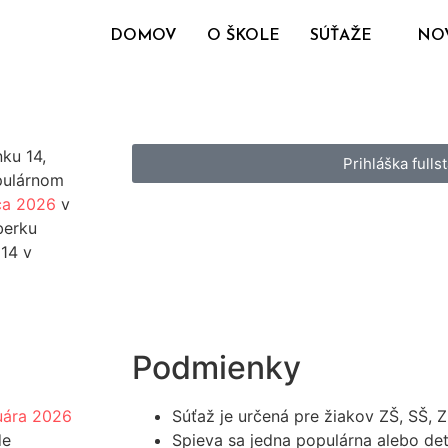
DOMOV
O ŠKOLE
SÚŤAŽE
NO
ku 14,
Prihláška fullst
pulárnom
ca 2026
v
berku
 14 v
Podmienky
uára 2026
Súťaž je určená pre žiakov ZŠ, SŠ,
de
Spieva sa jedna populárna alebo de